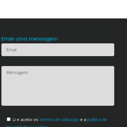
Envie uma mensagem
Li e aceito os
termos de utilização
e a
política de
privacidade e cookies
.