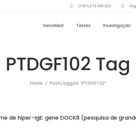
(+351) 219 369 920
Seg
GenoMed
Testes
Investigação
PTDGF102 Tag
Home
/
Posts tagged "PTDGF102"
me de hiper-IgE: gene DOCK8 (pesquisa de grande