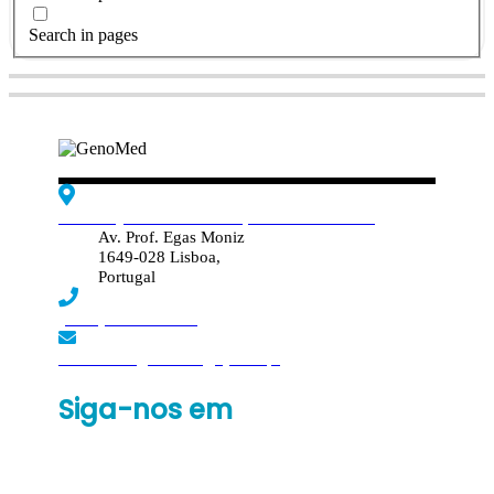
Search in pages
Edif. Reynaldo dos Santos, Piso 4 - Sala 4.19
Av. Prof. Egas Moniz
1649-028 Lisboa,
Portugal
(+351) 219 369 920
laboratorio.genomed@synlab.pt
Siga-nos em