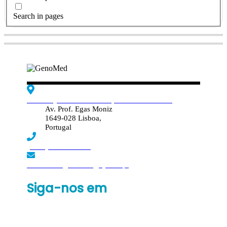
Search in pages
Edif. Reynaldo dos Santos, Piso 4 - Sala 4.19
Av. Prof. Egas Moniz
1649-028 Lisboa,
Portugal
(+351) 219 369 920
laboratorio.genomed@synlab.pt
Siga-nos em