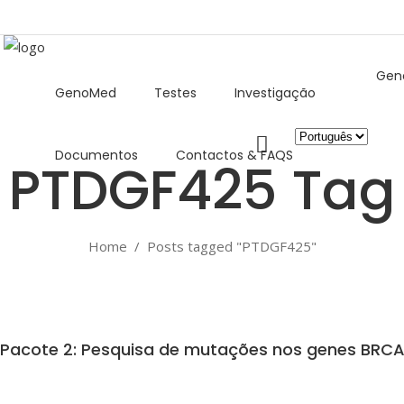
Gen
GenoMed
Testes
Investigação
Escolha
Documentos
Contactos & FAQS
um
PTDGF425 Tag
idioma
Home
/
Posts tagged "PTDGF425"
Pacote 2: Pesquisa de mutações nos genes BRCA1