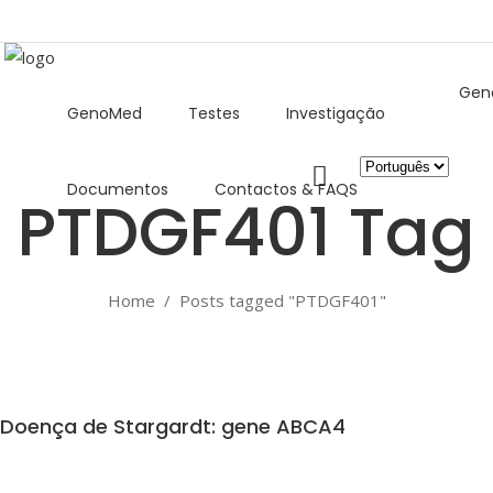
Gen
GenoMed
Testes
Investigação
Escolha
Documentos
Contactos & FAQS
um
PTDGF401 Tag
idioma
Home
/
Posts tagged "PTDGF401"
Doença de Stargardt: gene ABCA4