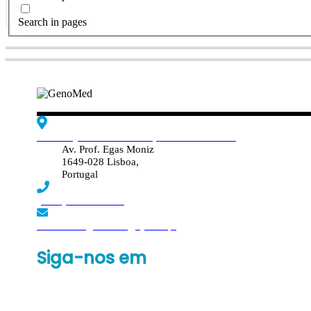
Search in pages
Edif. Reynaldo dos Santos, Piso 4 - Sala 4.19
Av. Prof. Egas Moniz
1649-028 Lisboa,
Portugal
(+351) 219 369 920
laboratorio.genomed@synlab.pt
Siga-nos em