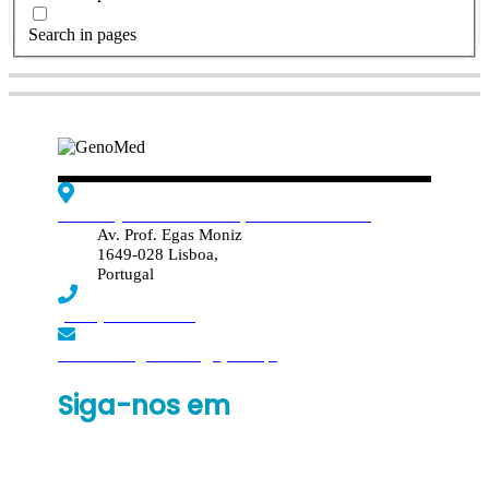
Search in pages
Edif. Reynaldo dos Santos, Piso 4 - Sala 4.19
Av. Prof. Egas Moniz
1649-028 Lisboa,
Portugal
(+351) 219 369 920
laboratorio.genomed@synlab.pt
Siga-nos em