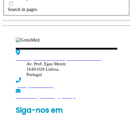
Search in pages
Edif. Reynaldo dos Santos, Piso 4 - Sala 4.19
Av. Prof. Egas Moniz
1649-028 Lisboa,
Portugal
(+351) 219 369 920
laboratorio.genomed@synlab.pt
Siga-nos em