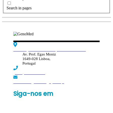
Search in pages
Edif. Reynaldo dos Santos, Piso 4 - Sala 4.19
Av. Prof. Egas Moniz
1649-028 Lisboa,
Portugal
(+351) 219 369 920
laboratorio.genomed@synlab.pt
Siga-nos em