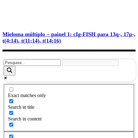
Mieloma múltiplo – painel 1: cIg-FISH para 13q-, 17p-,
t(4;14), t(11;14), t(14;16)
Exact matches only
Search in title
Search in content