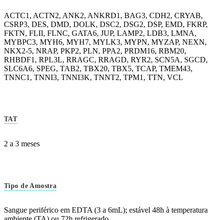
ACTC1, ACTN2, ANK2, ANKRD1, BAG3, CDH2, CRYAB,
CSRP3, DES, DMD, DOLK, DSC2, DSG2, DSP, EMD, FKRP,
FKTN, FLII, FLNC, GATA6, JUP, LAMP2, LDB3, LMNA,
MYBPC3, MYH6, MYH7, MYLK3, MYPN, MYZAP, NEXN,
NKX2-5, NRAP, PKP2, PLN, PPA2, PRDM16, RBM20,
RHBDF1, RPL3L, RRAGC, RRAGD, RYR2, SCN5A, SGCD,
SLC6A6, SPEG, TAB2, TBX20, TBX5, TCAP, TMEM43,
TNNC1, TNNI3, TNNI3K, TNNT2, TPM1, TTN, VCL
TAT
2 a 3 meses
Tipo de Amostra
Sangue periférico em EDTA (3 a 6mL); estável 48h à temperatura
ambiente (TA) ou 72h refrigerado