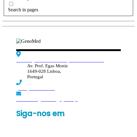
Search in pages
Edif. Reynaldo dos Santos, Piso 4 - Sala 4.19
Av. Prof. Egas Moniz
1649-028 Lisboa,
Portugal
(+351) 219 369 920
laboratorio.genomed@synlab.pt
Siga-nos em