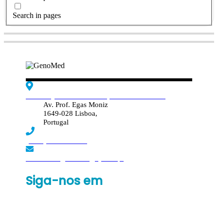
Search in pages
Edif. Reynaldo dos Santos, Piso 4 - Sala 4.19
Av. Prof. Egas Moniz
1649-028 Lisboa,
Portugal
(+351) 219 369 920
laboratorio.genomed@synlab.pt
Siga-nos em