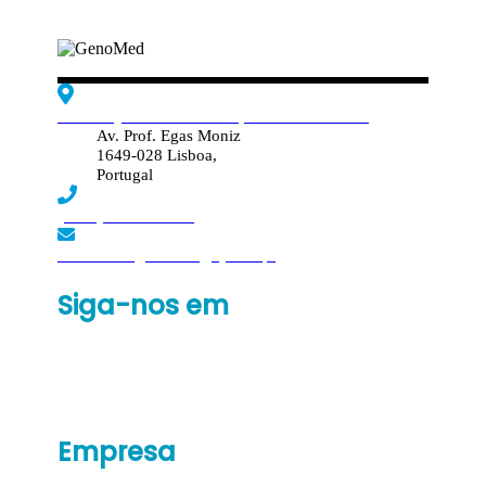
Edif. Reynaldo dos Santos, Piso 4 - Sala 4.19
Av. Prof. Egas Moniz
1649-028 Lisboa,
Portugal
(+351) 219 369 920
laboratorio.genomed@synlab.pt
Siga-nos em
Empresa